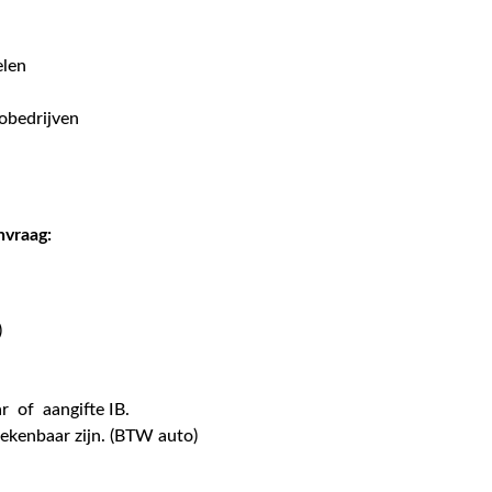
elen
tobedrijven
nvraag:
)
ar of aangifte IB.
kenbaar zijn. (BTW auto)
k