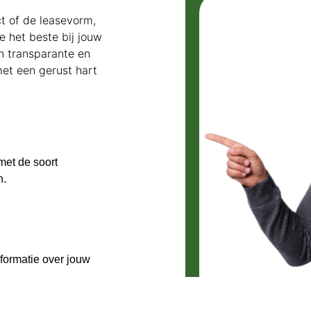
ct of de leasevorm,
e het beste bij jouw
n transparante en
met een gerust hart
 met de soort
n.
formatie over jouw